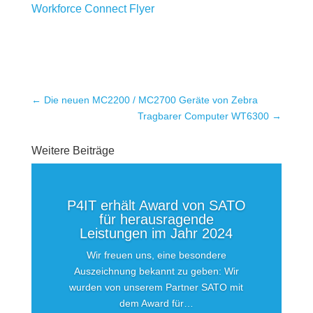
Workforce Connect Flyer
←
Die neuen MC2200 / MC2700 Geräte von Zebra
Tragbarer Computer WT6300
→
Weitere Beiträge
P4IT erhält Award von SATO
für herausragende
Leistungen im Jahr 2024
Wir freuen uns, eine besondere
Auszeichnung bekannt zu geben: Wir
wurden von unserem Partner SATO mit
dem Award für…