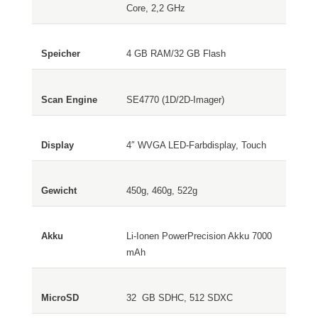
Core, 2,2 GHz
4 GB RAM/32 GB Flash
SE4770 (1D/2D-Imager)
4″ WVGA LED-Farbdisplay, Touch
450g, 460g, 522g
Li-Ionen PowerPrecision Akku 7000
mAh
32 GB SDHC, 512 SDXC