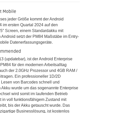
t Mobile
sses jeder Größe kommt der Android
84 im ersten Quartal 2024 auf den
45″ Screen, einem Standardakku mit
Android setzt der PM84 Maßstäbe im Entry-
 mobile Datenerfassungsgeräte.
commended
3 (updatebar), ist der Android Enterprise
 PM84 für den modernen Arbeitsalltag
auch der 2.0GHz Prozessor und 4GB RAM /
tragen. Ein professioneller 1D/2D
 Lesen von Barcodes schnell und
im Akku wurde um das sogenannte Enterprise
chsel wird somit im laufenden Betrieb
 in voll funktionsfähigem Zustand mit
eibt, bis der Akku getauscht wurde. Das
igartige Businesslösung, ist kostenlos