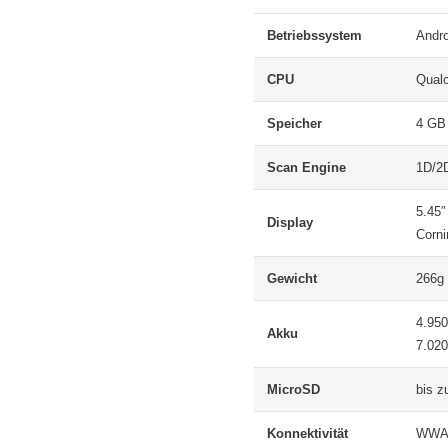
Betriebssystem
Andro
CPU
Qual
Speicher
4 GB
Scan Engine
1D/2
5.45″
Display
Corni
Gewicht
266g
4.950
Akku
7.020
MicroSD
bis z
Konnektivität
WWAN