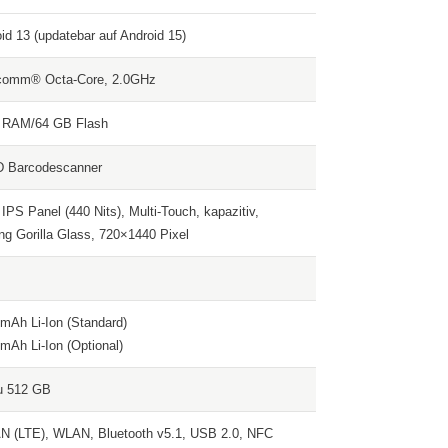
id 13 (updatebar auf Android 15)
comm® Octa-Core, 2.0GHz
 RAM/64 GB Flash
D Barcodescanner
 IPS Panel (440 Nits), Multi-Touch, kapazitiv,
ng Gorilla Glass, 720×1440 Pixel
mAh Li-Ion (Standard)
mAh Li-Ion (Optional)
u 512 GB
 (LTE), WLAN, Bluetooth v5.1, USB 2.0, NFC