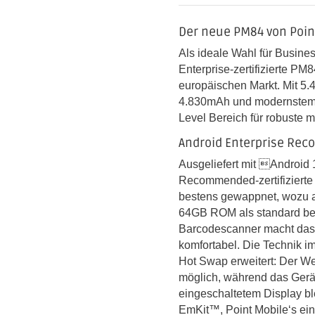
Der neue PM84 von Poin
Als ideale Wahl für Busine
Enterprise-zertifizierte PM
europäischen Markt. Mit 5.
4.830mAh und modernstem 
Level Bereich für robuste
Android Enterprise Re
Ausgeliefert mit Android 1
Recommended-zertifizierte
bestens gewappnet, wozu 
64GB ROM als standard bei
Barcodescanner macht das
komfortabel. Die Technik 
Hot Swap erweitert: Der We
möglich, während das Gerät
eingeschaltetem Display bl
EmKit™, Point Mobile‘s einz