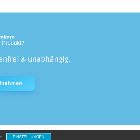
eitere
 Produkt?
enfrei & unabhängig.
ufnehmen
r:
EINSTELLUNGEN