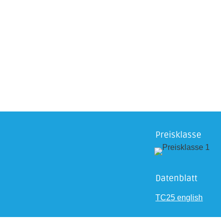
Preisklasse
Datenblatt
TC25 english