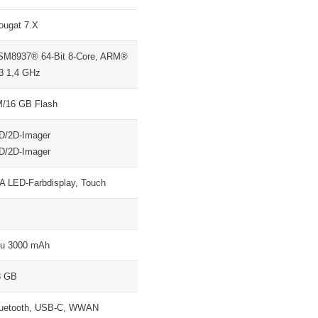
ougat 7.X
8937® 64-Bit 8-Core, ARM®
3 1,4 GHz
/16 GB Flash
D/2D-Imager
D/2D-Imager
 LED-Farbdisplay, Touch
ku 3000 mAh
8 GB
uetooth, USB-C, WWAN