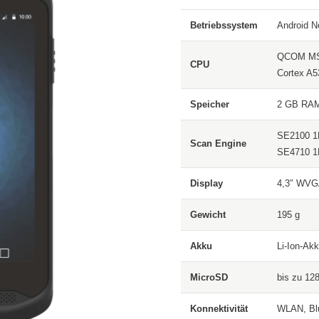
Betriebssystem
Android N
QCOM MSM
CPU
Cortex A5
Speicher
2 GB RAM
SE2100 1
Scan Engine
SE4710 1
Display
4,3″ WVGA
Gewicht
195 g
Akku
Li-Ion-Ak
MicroSD
bis zu 12
Konnektivität
WLAN, Bl