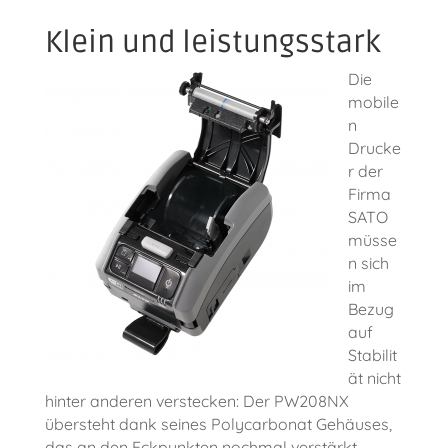
Klein und leistungsstark
Die
mobile
n
Drucke
r der
Firma
SATO
müsse
n sich
im
Bezug
auf
Stabilit
ät nicht
hinter anderen verstecken: Der PW208NX
übersteht dank seines Polycarbonat Gehäuses,
das an den Eckpunkten nochmal verstärkt