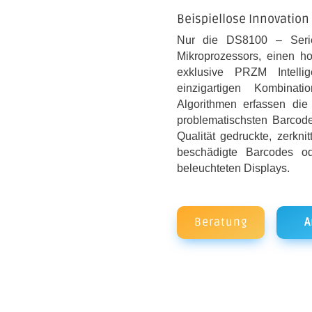
Beispiellose Innovation
Nur die DS8100 – Serie
Mikroprozessors, einen h
exklusive PRZM Intell
einzigartigen Kombinat
Algorithmen erfassen di
problematischsten Barcode
Qualität gedruckte, zerknit
beschädigte Barcodes o
beleuchteten Displays.
Beratung
A