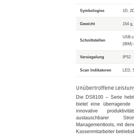
Symbologies
1D, 2D
Gewicht
154 g,
USB-ze
Schnittstellen
(IBM)
Versiegelung
IP52
Scan Indikatoren
LED, S
Unübertroffene Leistung
Die DS8100 – Serie hebt
bietet eine überragende
innovative produktivität
austauschbarer Stro
Managementtools, mit dene
Kassenmitarbeiter betriebsb