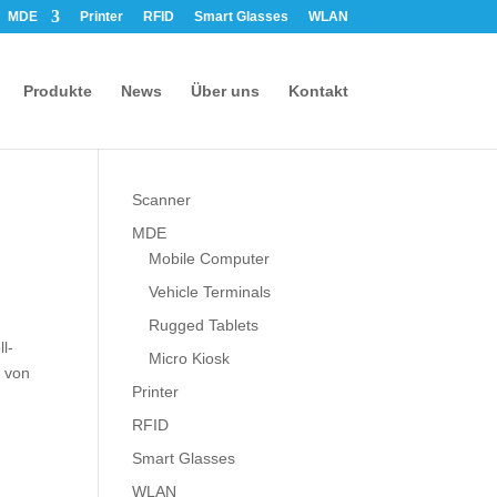
MDE
Printer
RFID
Smart Glasses
WLAN
Produkte
News
Über uns
Kontakt
Scanner
MDE
Mobile Computer
Vehicle Terminals
Rugged Tablets
l-
Micro Kiosk
e von
Printer
RFID
Smart Glasses
WLAN