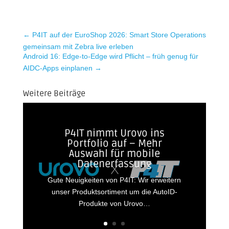
←
P4IT auf der EuroShop 2026: Smart Store Operations
gemeinsam mit Zebra live erleben
Android 16: Edge-to-Edge wird Pflicht – früh genug für
AIDC-Apps einplanen
→
Weitere Beiträge
P4IT nimmt Urovo ins
Portfolio auf – Mehr
Auswahl für mobile
Datenerfassung
Gute Neuigkeiten von P4IT: Wir erweitern
unser Produktsortiment um die AutoID-
Produkte von Urovo…