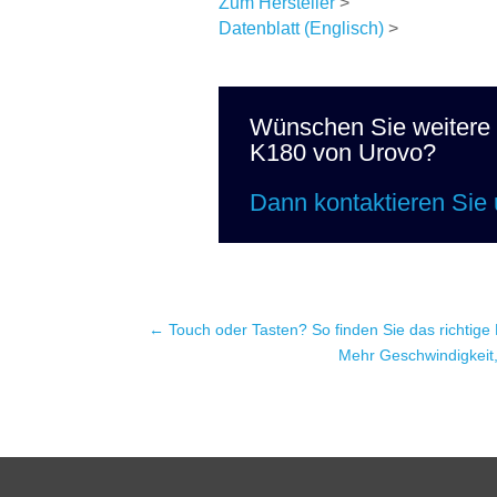
Zum Hersteller
>
Datenblatt (Englisch)
>
Wünschen Sie weitere 
K180 von Urovo?
Dann kontaktieren Sie
←
Touch oder Tasten? So finden Sie das richtig
Mehr Geschwindigkeit,