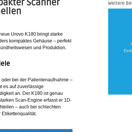
pakter Scanner
Weitere Be
nellen
neue
Urovo K180
bringt starke
ders kompaktes Gehäuse – perfekt
esundheitswesen und Produktion.
Einf
iele
 oder bei der Patientenaufnahme –
 es auf zuverlässige
igkeit an. Der K180 ist genau
starken Scan-Engine
erfasst er 1D-
eilen – auch bei schlechten
Etikettenqualität.