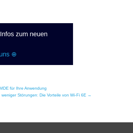
Infos zum neuen
 uns ⊕
e MDE für Ihre Anwendung
 weniger Störungen: Die Vorteile von Wi-Fi 6E
→