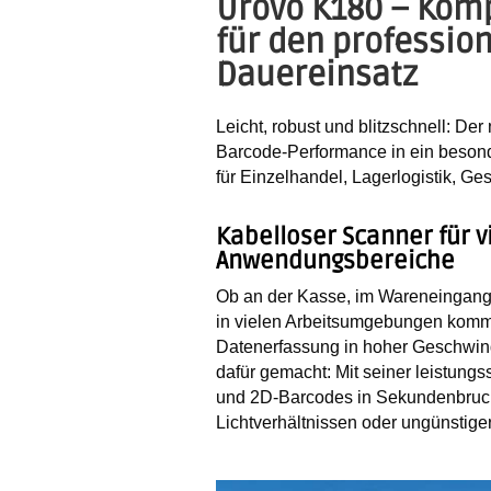
Urovo K180 – Kom
für den professio
Dauereinsatz
Leicht, robust und blitzschnell:
Der 
Barcode-Performance in ein beson
für Einzelhandel, Lagerlogistik, G
Kabelloser Scanner für v
Anwendungsbereiche
Ob an der Kasse, im Wareneingang
in vielen Arbeitsumgebungen kommt
Datenerfassung in hoher Geschwind
dafür gemacht:
Mit seiner
leistungs
und 2D-Barcodes in Sekundenbrucht
Lichtverhältnissen oder ungünstiger 