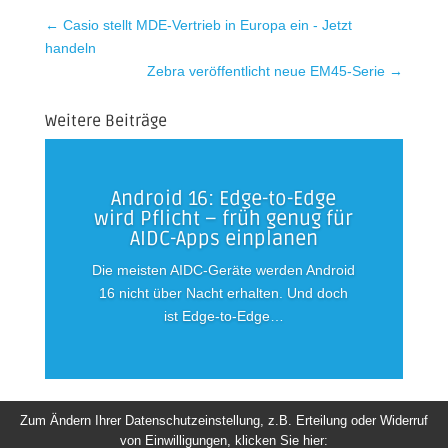
←
Casio stellt MDE-Vertrieb in Europa ein - Jetzt
handeln
Zebra veröffentlicht neue EM45-Serie
→
Weitere Beiträge
Android 16: Edge-to-Edge
wird Pflicht – früh genug für
AIDC-Apps einplanen
Die meisten AIDC-Geräte werden Android
16 nicht über Nacht erhalten. Und doch
ist Edge-to-Edge…
Zum Ändern Ihrer Datenschutzeinstellung, z.B. Erteilung oder Widerruf
von Einwilligungen, klicken Sie hier: